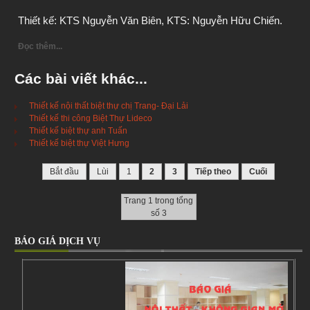
Thiết kế: KTS Nguyễn Văn Biên, 
KTS: Nguyễn Hữu Chiến.
Đọc thêm...
Các bài viết khác...
Thiết kế nội thất biệt thự chị Trang- Đại Lải
Thiết kế thi công Biệt Thự Lideco
Thiết kế biệt thự anh Tuấn
Thiết kế biệt thự Việt Hưng
Bắt đầu
Lùi
1
2
3
Tiếp theo
Cuối
Trang 1 trong tổng
số 3
BÁO GIÁ DỊCH VỤ