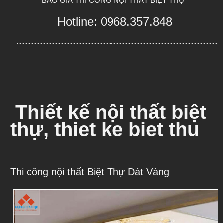
" BÁO GIÁ THI CÔNG NỘI THẤT BIỆT THỰ  "
Hotline: 0968.357.848
..........................................................................................................................................
Thiết kế nội thất biệt
thự, thiet ke biet thu
Thi công nội thất Biệt Thự Dát Vàng