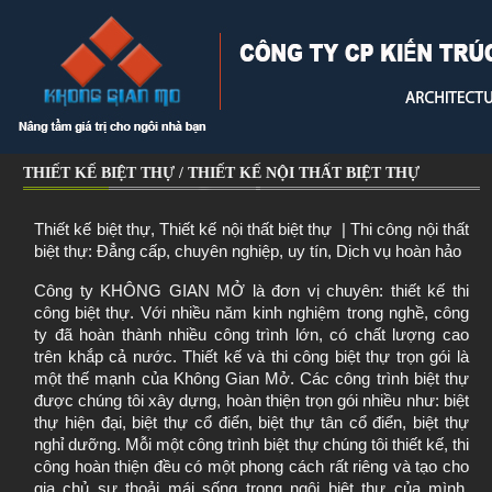
THIẾT KẾ BIỆT THỰ / THIẾT KẾ NỘI THẤT BIỆT THỰ
Thiết kế biệt thự, Thiết kế nội thất biệt thự  | Thi công nội thất 
biệt thự: Đẳng cấp, chuyên nghiệp, uy tín, Dịch vụ hoàn hảo
Công ty KHÔNG GIAN MỞ là đơn vị chuyên: thiết kế thi 
công biệt thự. Với nhiều năm kinh nghiệm trong nghề, công 
ty đã hoàn thành nhiều công trình lớn, có chất lượng cao 
trên khắp cả nước. Thiết kế và thi công biệt thự trọn gói là 
một thế mạnh của Không Gian Mở. Các công trình biệt thự 
được chúng tôi xây dựng, hoàn thiện trọn gói nhiều như: biệt 
thự hiện đại, biệt thự cổ điển, biệt thự tân cổ điển, biệt thự 
nghỉ dưỡng. Mỗi một công trình biệt thự chúng tôi thiết kế, thi 
công hoàn thiện đều có một phong cách rất riêng và tạo cho 
gia chủ sự thoải mái sống trong ngôi biệt thự của mình. 