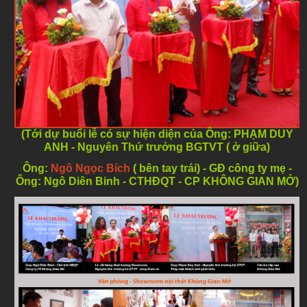
(Tới dự buổi lễ có sự hiện diện của Ông: PHẠM DUY
ANH - Nguyên Thứ trưởng BGTVT ( ở giữa)
Ông:
Ngô Ngọc Bích
( bên tay trái) - GĐ công ty mẹ -
Ông: Ngô Diên Binh - CTHĐQT - CP KHÔNG GIAN MỞ)