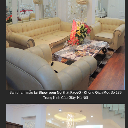
Sản phẩm mẫu tại
Showroom Nội thất FaceG - Không Gian Mở
, Số 139
Trung Kính Cầu Giấy, Hà Nội