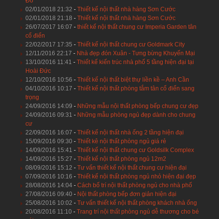
Đỏ
02/01/2018 21:32
-
Thiết kế nội thất nhà hàng Sơn Cước
02/01/2018 21:18
-
Thiết kế nội thất nhà hàng Sơn Cước
26/07/2017 16:07
-
thiết kế nội thất chung cư Imperia Garden tân
cổ điển
22/02/2017 17:35
-
Thiết kế nội thất chung cư Goldmark City
12/11/2016 22:17
-
Nhà đẹp đón Xuân - Tưng bừng Khuyến Mại
13/10/2016 11:41
-
Thiết kế kiến trúc nhà phố 5 tầng hiện đại tại
Hoài Đức
12/10/2016 10:56
-
Thiết kế nội thất biệt thự liền kề – Anh Cần
04/10/2016 10:17
-
Thiết kế nội thất phòng tắm tân cổ điển sang
trọng
24/09/2016 14:09
-
Những mẫu nội thất phòng bếp chung cư đẹp
24/09/2016 09:31
-
Những mẫu phòng ngủ đẹp dành cho chung
cư
22/09/2016 16:07
-
Thiết kế nội thất nhà ống 2 tầng hiện đại
15/09/2016 09:30
-
Thiết kê nội thất phòng ngủ giá rẻ
14/09/2016 15:41
-
Thiết kế nội thất chung cư Goldsilk Complex
14/09/2016 15:27
-
Thiết kế nội thất phòng ngủ 12m2
08/09/2016 15:12
-
Tư vấn thiết kế nội thất chung cư hiện đại
07/09/2016 10:16
-
Thiết kế nội thất phòng ngủ nhỏ hiện đại đẹp
28/08/2016 14:04
-
Cách bố trí nội thất phòng ngủ cho nhà phố
27/08/2016 09:40
-
Nội thất phòng bếp đơn giản hiện đại
25/08/2016 10:02
-
Tư vấn thiết kế nội thất phòng khách nhà ống
20/08/2016 11:10
-
Trang trí nội thất phòng ngủ dễ thương cho bé