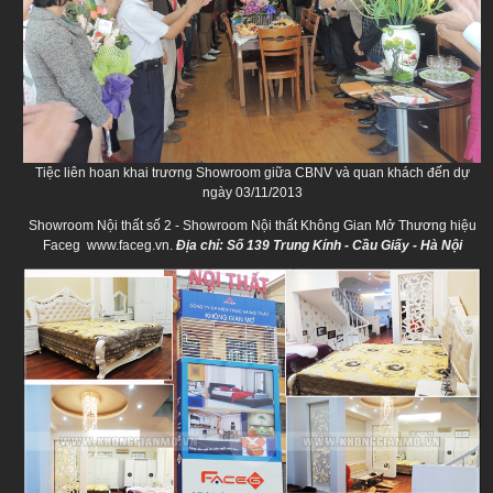
Tiệc liên hoan khai trương Showroom giữa CBNV và quan khách đến dự
ngày 03/11/2013
Showroom Nội thất số 2 - Showroom Nội thất Không Gian Mở Thương hiệu
Faceg www.faceg.vn.
Địa chỉ: Số 139 Trung Kính - Cầu Giấy - Hà Nội