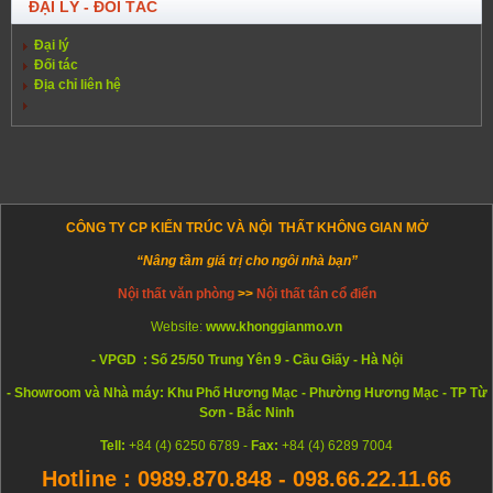
ĐẠI LÝ - ĐỐI TÁC
Đại lý
Đối tác
Địa chỉ liên hệ
CÔNG TY CP KIẾN TRÚC VÀ NỘI THẤT KHÔNG GIAN MỞ
“Nâng tầm giá trị cho ngôi nhà bạn”
Nội thất văn phòng
>>
Nội thất tân cổ điển
Website:
www.khonggianmo.vn
- VPGD : Số 25/50 Trung Yên 9 - Cầu Giấy - Hà Nội
- Showroom và Nhà máy: Khu Phố Hương Mạc - Phường Hương Mạc - TP Từ
Sơn - Bắc Ninh
Tell:
+84 (4) 6250 6789 -
Fax:
+84 (4) 6289 7004
Hotline : 0989.870.848 - 098.66.22.11.66