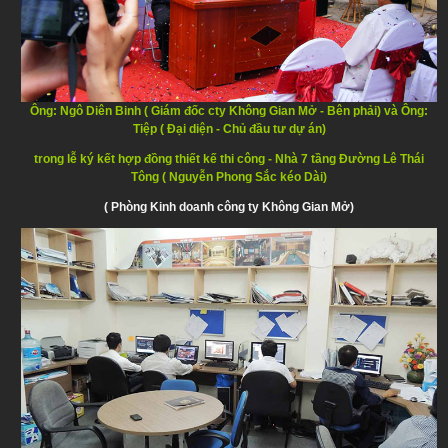
Ông: Ngô Diên Binh ( Giám đốc cty Không Gian Mở - Bên phải) và Ông:
Tiệp ( Đại diện - Chủ đầu tư dự án)
trong lễ ký kết hợp đồng thiết kế thi công - Nhà 7 tầng Đường Lê Thái
Tông ( Nguyễn Phong Sắc kéo Dài)
( Phòng Kinh doanh công ty Không Gian Mở)