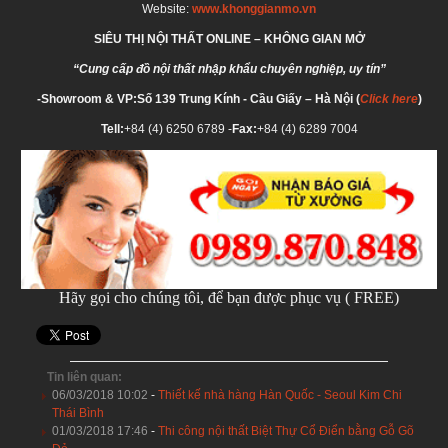
Website:
www.khonggianmo.vn
SIÊU THỊ NỘI THẤT ONLINE – KHÔNG GIAN MỞ
“Cung cấp đồ nội thất nhập khẩu chuyên nghiệp, uy tín”
-Showroom & VP:Số 139 Trung Kính - Cầu Giấy – Hà Nội (
Click here
)
Tell:
+84 (4) 6250 6789 -
Fax:
+84 (4) 6289 7004
Hãy gọi cho chúng tôi, để bạn được phục vụ ( FREE)
Tin liên quan:
06/03/2018 10:02
-
Thiết kế nhà hàng Hàn Quốc - Seoul Kim Chi
Thái Bình
01/03/2018 17:46
-
Thi công nội thất Biệt Thự Cổ Điển bằng Gỗ Gõ