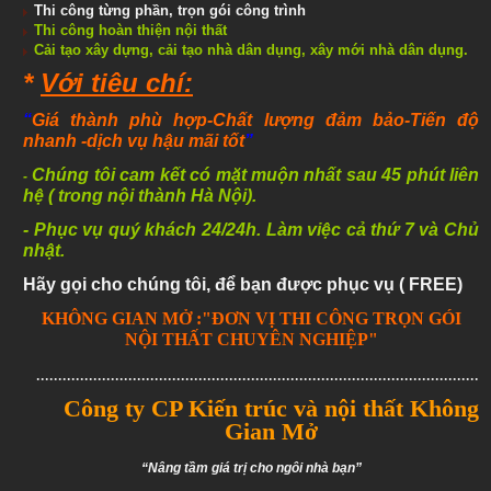
Thi công từng phần, trọn gói công trình
Thi công hoàn thiện
nội thất
Cải tạo xây dựng, cải tạo nhà dân dụng, xây mới nhà dân dụng.
*
Với tiêu chí:
“
Giá thành phù hợp-
Chất lượng đảm bảo
-Tiến độ
nhanh
-dịch vụ hậu mãi tốt
”
Chúng tôi cam kết có mặt muộn nhất sau 45 phút liên
-
hệ ( trong nội thành Hà Nội).
- Phục vụ quý khách 24/24h. Làm việc cả thứ 7 và Chủ
nhật.
Hãy gọi cho chúng tôi, để bạn được phục vụ ( FREE)
KHÔNG GIAN MỞ :"ĐƠN VỊ THI CÔNG TRỌN GÓI
NỘI THẤT CHUYÊN NGHIỆP"
.......................................................................................................
Công ty CP Kiến trúc và nội thất Không
Gian Mở
“Nâng tầm giá trị cho ngôi nhà bạn”