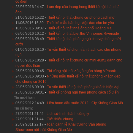
cổ điển
23/06/2016 14:47
-
Làm đẹp cầu thang trong thiết kế nội thất nhà
ống
21/06/2016 15:22
-
Thiết kế nội thất chung cư phong cách mở
11/06/2016 15:30
-
Thiết kế mẫu bàn học độc đáo cho bé yêu
10/06/2016 09:37
-
Thiết kế nội thất nhà ống phố Hoàng Mai
09/06/2016 10:12
-
Thiết kế nội thất biệt thự Vinhomes Riverside
06/06/2016 08:49
-
Thiết kế nội thất phòng ngủ cho vợ chồng mới
cưới
01/06/2016 16:10
-
Tư vấn thiết kế chọn trần thạch cao cho phòng
ngủ
01/06/2016 10:28
-
Thiết kế nội thất chung cư mini 40m2 dành cho
người độc thân
26/05/2016 09:45
-
Thi công nội thất đồ gỗ ngân hàng VPbank
24/05/2016 09:33
-
Những mẫu thiết kế nội thất phòng khách đẹp
cho chung cư 2016
23/05/2016 09:09
-
Tư vấn thiết kế nội thất phòng khách hiện đại
23/05/2016 09:01
-
Thiết kế phòng ngủ theo phong cách cổ điển
Tin mới hơn:
06/02/2012 14:49
-
Liên hoan đầu xuân 2012 - Cty Không Gian Mở
Tin cũ hơn:
27/09/2011 21:45
-
Lịch sử hình thành công ty
27/09/2011 21:44
-
Giới thiệu chung
25/09/2011 22:17
-
Toàn cảnh lễ Khai trương Văn phòng
Showroom nội thất Không Gian Mở