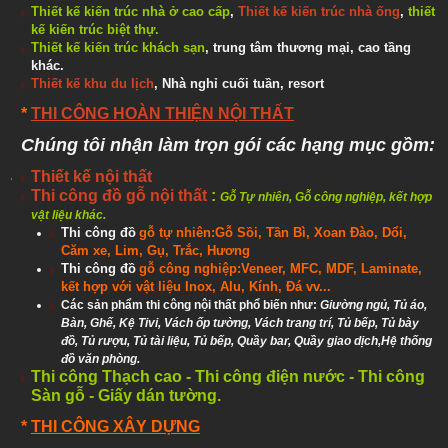
Thiết kế kiến trúc nhà ở cao cấp
,
Thiết kế kiến trúc nhà ống
,
thiết
kế kiến trúc biệt thự
.
Thiết kế kiến trúc khách sạn
, trung tâm thương mại, cao tầng
khác.
Thiết kế khu du lịch
, Nhà nghỉ cuối tuần, resort
*
THI CÔNG HOÀN THIỆN NỘI THẤT
Chúng tôi nhận làm trọn gói các hạng mục gồm:
Thiết kế nội thất
Thi công đồ gỗ nội thất
:
Gỗ Tự nhiên, Gỗ công nghiệp, kết hợp
vật liệu khác.
Thi công đồ
gỗ tự nhiên:Gỗ Sồi, Tần Bì, Xoan Đào, Dổi,
Căm xe, Lim, Gụ, Trắc, Hương
Thi công đồ
gỗ công nghiệp:Veneer, MFC, MDF, Laminate,
kết hợp với vật liệu Inox, Alu, Kính, Đá vv...
Các sản phẩm thi công nội thất phổ biến như:
Giường ngủ, Tủ áo,
Bàn, Ghế, Kệ Tivi, Vách ốp tường, Vách trang trí, Tủ bếp, Tủ bày
đồ, Tủ rượu, Tủ tài liệu, Tủ bếp, Quầy bar, Quầy giao dịch,Hệ thống
đồ văn phòng.
Thi công Thạch cao - Thi công điện nước
- Thi công
Sàn gỗ - Giấy dán tường.
*
THI CÔNG XÂY DỰNG