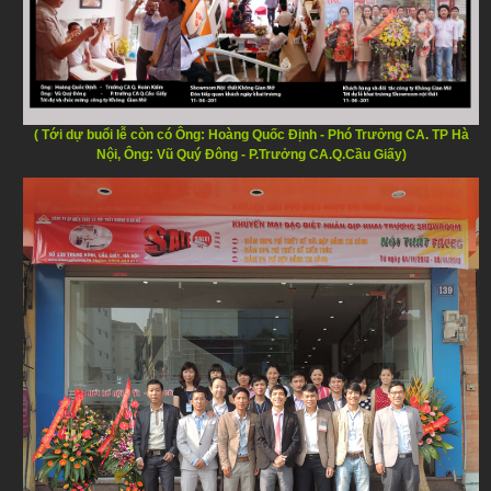
( Tới dự buổi lễ còn có Ông: Hoàng Quốc Định - Phó Trưởng CA. TP Hà
Nội, Ông: Vũ Quý Đông - P.Trưởng CA.Q.Cầu Giấy)