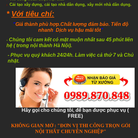
Cải tạo xây dựng, cải tạo nhà dân dụng, xây mới nhà dân dụng.
*
Với tiêu chí:
“
Giá thành phù hợp
.Chất lượng đảm bảo
. Tiến độ
nhanh
.
Dịch vụ hậu mãi tốt
”
Chúng tôi cam kết có mặt muộn nhất sau 45 phút liên
-
hệ ( trong nội thành Hà Nội).
- Phục vụ quý khách 24/24h. Làm việc cả thứ 7 và Chủ
nhật.
Hãy gọi cho chúng tôi, để bạn được phục vụ (
FREE)
KHÔNG GIAN MỞ : "ĐƠN VỊ THI CÔNG TRỌN GÓI
NỘI THẤT CHUYÊN NGHIỆP"