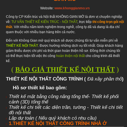
Website:
www.khonggianmo.vn
Công ty CP Kiến trúc và Nội thất KHÔNG GIAN MỞ là đơn vị chuyên nghiệp
về:
TƯ VẤN THIẾT KẾ KIẾN TRÚC - NỘI THẤT
, trực tiếp
thi công trọn gói nội
thất
. Với nhiều năm kinh nghiệm trong nghề, công ty đã và đang là địa chỉ
quen thuộc với nhiều bạn hàng trên cả nước.
Đến với Không Gian mở quý khách sẽ được chúng tôi tư vấn miễn phí về
THIẾT KẾ NỘI THẤT
. Được hưởng những dịch vụ tốt nhất. Giúp khách hàng
giảm thiểu được chi phí và thời gian hoàn thiện hồ sơ. Đồng thời chúng tôi
có thể thực hiện tốt việc thi công
hoàn thiện nội thất
cho công trình đã thiết
kế.
(
BÁO GIÁ THIẾT KẾ NỘI THẤT
)
THIẾT KẾ NỘI THẤT CÔNG TRÌNH (
Đã xây phần thô
)
Hồ sơ thiết kế bao gồm:
Thiết kế mặt bằng công năng tổng thể- Thiết kế phối
cảnh (3D) tổng thể
Thiết kế chi tiết các diện trần, tường - Thiết kế chi tiết
đồ nội thất
Lập dự toán ( Nếu quý khách có nhu cầu)
1.
THIẾT KẾ NỘI THẤT CÔNG TRÌNH NHÀ Ở