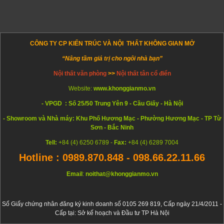
CÔNG TY CP KIẾN TRÚC VÀ NỘI THẤT KHÔNG GIAN MỞ
“Nâng tầm giá trị cho ngôi nhà bạn”
Nội thất văn phòng
>>
Nội thất tân cổ điển
Website:
www.khonggianmo.vn
- VPGD : Số 25/50 Trung Yên 9 - Cầu Giấy - Hà Nội
- Showroom và Nhà máy: Khu Phố Hương Mạc - Phường Hương Mạc - TP Từ
Sơn - Bắc Ninh
Tell:
+84 (4) 6250 6789 -
Fax:
+84 (4) 6289 7004
Hotline : 0989.870.848 - 098.66.22.11.66
Email
:
noithat@khonggianmo.vn
Số Giấy chứng nhân đăng ký kinh doanh số 0105 269 819, Cấp ngày 21/4/2011 -
Cấp tại: Sở kế hoạch và Đầu tư TP Hà Nội