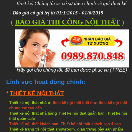
thiết kế. Chúng tôi sẽ có sự điều chỉnh về giá thiết kế
-
Báo giá có giá trị từ 01/1/2015 - 01/6/2015
(
BÁO GIÁ THI CÔNG NỘI THẤT
)
Hãy gọi cho chúng tôi, để bạn được phục vụ ( FREE)
Lĩnh vực hoạt
động chính:
*
THIẾT KẾ NỘI THẤT
Thiết kế nội thất nhà ở
,
thiết kế nội thất biệt thự
,
thiết kế nội thất
chung cư cao cấp
.
Thiết kế nội thất nhà hàng
Thiết kế nội thất quán bar
,
Thiết kế nội
thất quán cafe
Thiết kế nội thất khách sạn
,
Thiết kế nội thất khách sạn 4 sao
Thiết kế trang trí nội thất showroom
,
gian trưng bày sản phẩm