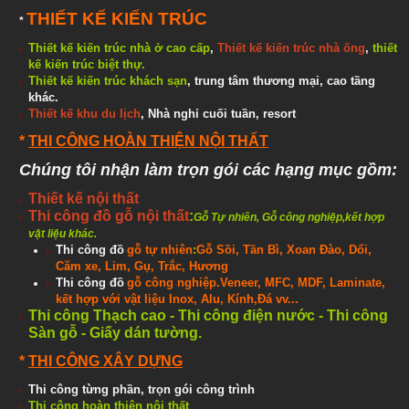
THIẾT KẾ KIẾN TRÚC
*
Thiết kế kiến trúc nhà ở cao cấp
,
Thiết kế kiến trúc nhà ống
,
thiết
kế kiến trúc biệt thự
.
Thiết kế kiến trúc khách sạn
, trung tâm thương mại, cao tầng
khác.
Thiết kế khu du lịch
, Nhà nghỉ cuối tuần, resort
*
THI CÔNG HOÀN THIỆN NỘI THẤT
Chúng tôi nhận làm trọn gói các hạng mục gồm:
Thiết kế nội thất
Thi công đồ gỗ nội thất
:
Gỗ Tự nhiên, Gỗ công nghiệp,kết hợp
vật liệu khác.
Thi công đồ
gỗ tự nhiên
:
Gỗ Sồi, Tần Bì, Xoan Đào, Dổi,
Căm xe, Lim, Gụ, Trắc, Hương
Thi công đồ
gỗ công nghiệp.Veneer, MFC, MDF, Laminate,
kết hợp với vật liệu Inox, Alu, Kính,Đá vv...
Thi công Thạch cao - Thi công điện nước
- Thi công
Sàn gỗ - Giấy dán tường.
*
THI CÔNG XÂY DỰNG
Thi công từng phần, trọn gói công trình
Thi công hoàn thiện
nội thất