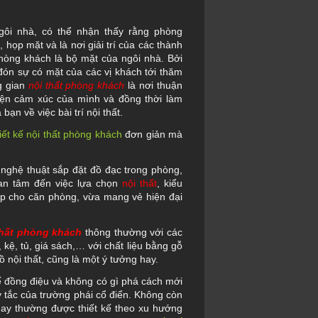
ôi nhà, có thể nhận thấy rằng phòng
, họp mặt và là nơi giải trí của các thành
Phòng khách là bộ mặt của ngôi nhà. Bởi
đón sự có mặt của các vị khách tới thăm
g gian
nội thất phòng khách
là nơi thuận
hiện cảm xúc của mình và đồng thời làm
bạn về việc bài trí nội thất.
iết kế nội thất phòng khách
đơn giản mà
i nghệ thuật sắp đặt đồ đạc trong phòng,
an tâm đến việc lựa chọn
nội thất
, kiểu
p cho căn phòng, vừa mang vẻ hiện đại
 thất phòng khách
thông thường với các
kệ, tủ, giá sách,… với chất liệu bằng gỗ
nội thất, cũng là một ý tưởng hay.
ế đồng điệu và không có gì phá cách mới
y tắc của trường phái cổ điển. Không còn
nay thường được thiết kế theo xu hướng