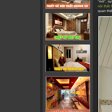
“mở”, sự
nội thất 
quan thi