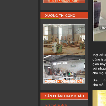
XƯỞNG THI CÔNG
Một điều
dàng tra
gian này
với nhau
cho mọi 
Điều thứ
cho mẫu 
SẢN PHẨM THAM KHẢO
Nội thất gia đình