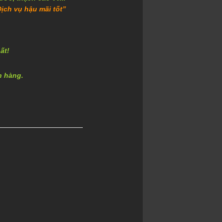
ịch vụ hậu mãi tốt”
ất!
h hàng.