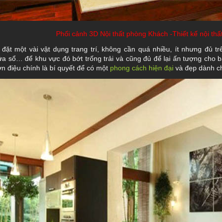
Phối cảnh 3D Nội thất phòng Khách -Thiết kế nội th
đặt một vài vật dụng trang trí, không cần quá nhiều, ít nhưng đủ t
ửa sổ… để khu vực đó bớt trống trải và cũng đủ để lại ấn tượng cho 
n điệu chính là bí quyết để có một
phong cách hiện đại
và đẹp dành ch