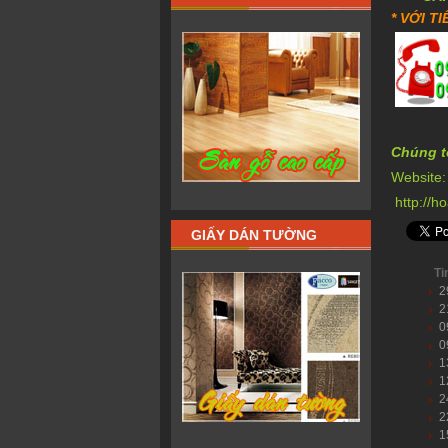
* VỚI TI
Chúng t
Website
http://h
GIẤY DÁN TƯỜNG
Ti
2
2
0
0
1
1
2
2
1