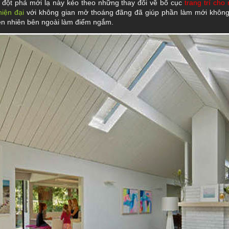
 đột phá mới lạ này kéo theo những thay đổi về bố cục
trang trí cho 
hiện đại
với không gian mở thoáng đãng đã giúp phần làm mới không 
ên nhiên bên ngoài làm điểm ngắm.