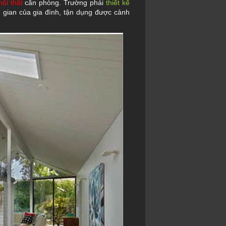
nội thất
căn phòng. Trường phái
thiết kế
gian của gia đình, tận dụng được cảnh