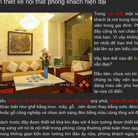
 thiết kế nội thất phòng khách hiện đại
Trong
nội thất
một ng
khách là nơi trung tâm
viên trong gia đình. 
đây cũng là nơi chào 
nhà bạn. Vì vậy khôn
lợi nhất để bạn thể 
bật lên sự am hiểu của 
Vậy làm thế nào để
t
h
vẫn đẹp?
Đầu tiên, chưa nói tớ
chúng ta hãy nên qu
dáng màu sắc phù hợ
lại vừa cổ điển.
kiểu
thiết kế nội thất theo phong cách hiện đại
quý phái,
thiết kế nội
u khác biệt như ghế bằng inox, mây, gỗ…nên được thay bằng sofa đệm, 
 hoặc gỗ công nghiệp và chọn ánh sáng đèn bằng màu cùng tông với đồ 
ách trước đây được thiết kế khá kín đáo với 4 bức tường được thiết k
ơng xứng với nó là nội thất trong phòng cũng thường phải tuân theo qu
trong không gian bốn bức tường kín đáo ấy nữa, phòng khách ngày 