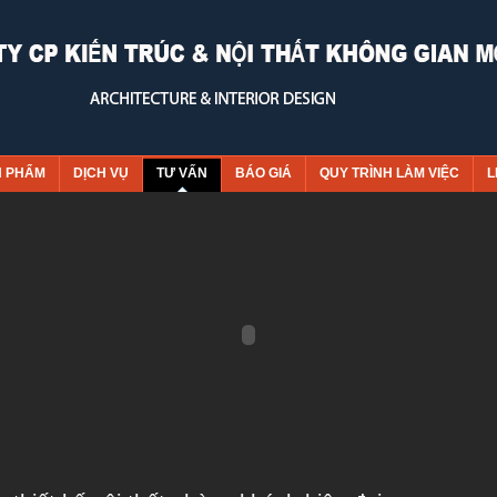
N PHẨM
DỊCH VỤ
TƯ VẤN
BÁO GIÁ
QUY TRÌNH LÀM VIỆC
L