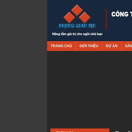
TRANG CHỦ
GIỚI THIỆU
DỰ ÁN
SẢ