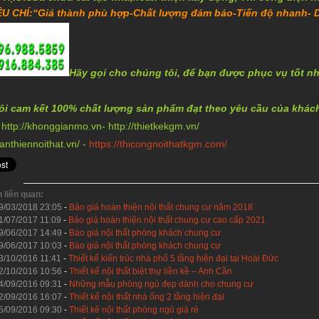
ÊU CHÍ:
“Giá thành phù hợp-Chất lượng đảm bảo-Tiến độ nhanh- D
Hãy gọi cho chúng tôi, để bạn được phục vụ tốt nh
ôi cam kết 100% chất lượng sản phẩm đạt theo yêu cầu của khác
:
http://khonggianmo.vn
-
http://thietkekgm.vn/
oanthiennoithat.vn/
-
https://thicongnoithatkgm.com/
n liên quan:
9/03/2018 23:05
-
Báo giá hoàn thiện nội thất chung cư năm 2018
1/07/2017 11:09
-
Báo giá hoàn thiện nội thất chung cư cao cấp 2021
9/06/2017 14:49
-
Báo giá nội thất phòng khách chung cư
9/06/2017 10:03
-
Báo giá nội thất phòng khách chung cư
3/10/2016 11:41
-
Thiết kế kiến trúc nhà phố 5 tầng hiện đại tại Hoài Đức
2/10/2016 10:56
-
Thiết kế nội thất biệt thự liền kề – Anh Cần
4/09/2016 09:31
-
Những mẫu phòng ngủ đẹp dành cho chung cư
2/09/2016 16:07
-
Thiết kế nội thất nhà ống 2 tầng hiện đại
5/09/2016 09:30
-
Thiết kê nội thất phòng ngủ giá rẻ