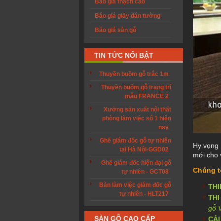
Báo giá thạch cao
Báo giá giấy dán tường
Báo giá sàn gỗ
TIN TỨC NỔI BẬT
Thuyền buồm gỗ trắc 1m
Thuyền buồm gỗ trang trí
mẫu FRANCE 2
Xưởng sản xuất nội thất
phòng làm việc số 1 hiện
nay
Ghế giám đốc gỗ tự nhiên
Hy vọng
tại Hà Nội-GGD02
mới cho 
Ghế giám đốc hiện đại gỗ
Chúng t
tự nhiên - GCT08
Bàn làm việc giám đốc gỗ
THI
tự nhiên - HLT217
THI
gỗ
SÀN GỖ CAO CẤP
CẢI