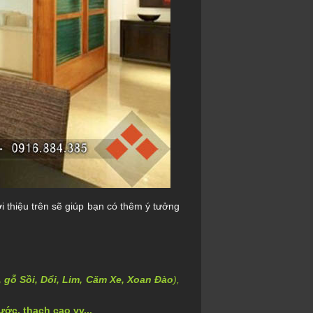
i thiệu trên sẽ giúp bạn có thêm ý tưởng
 gỗ Sồi, Dổi, Lim, Căm Xe, Xoan Đào
),
ớc, thạch cao vv...