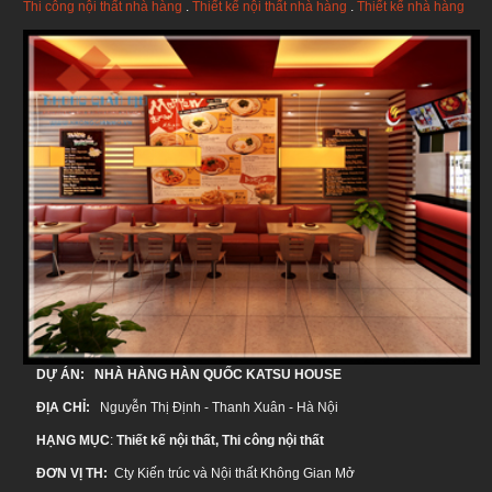
Thi công nội thất nhà hàng
.
Thiết kế nội thất nhà hàng
.
Thiết kế nhà hàng
DỰ ÁN: NHÀ HÀNG HÀN QUỐC KATSU HOUSE
ĐỊA CHỈ:
Nguyễn Thị Định - Thanh Xuân - Hà Nội
HẠNG MỤC
:
Thiết kế nội thất, Thi công nội thất
ĐƠN VỊ TH:
Cty Kiến trúc và Nội thất Không Gian Mở