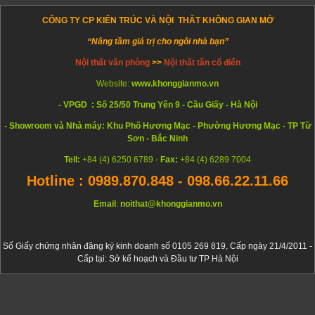
CÔNG TY CP KIẾN TRÚC VÀ NỘI THẤT KHÔNG GIAN MỞ
“Nâng tầm giá trị cho ngôi nhà bạn”
Nội thất văn phòng
>>
Nội thất tân cổ điển
Website:
www.khonggianmo.vn
- VPGD : Số 25/50 Trung Yên 9 - Cầu Giấy - Hà Nội
- Showroom và Nhà máy: Khu Phố Hương Mạc - Phường Hương Mạc - TP Từ
Sơn - Bắc Ninh
Tell:
+84 (4) 6250 6789 -
Fax:
+84 (4) 6289 7004
Hotline : 0989.870.848 - 098.66.22.11.66
Email
:
noithat@khonggianmo.vn
Số Giấy chứng nhân đăng ký kinh doanh số 0105 269 819, Cấp ngày 21/4/2011 -
Cấp tại: Sở kế hoạch và Đầu tư TP Hà Nội