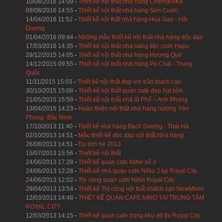
10/08/2016 14:09
-
Thiết kế nội thất nhà hàng CherryKoKo
09/08/2016 14:55
-
Thiết kế nội thất nhà hàng Sơn Cước
14/04/2016 11:52
-
Thiết kế nội thất nhà hàng Hoa Gạo - Hải
Dương
01/04/2016 09:44
-
Những mẫu thiết kế nội thất nhà hàng độc đáo
17/03/2016 14:35
-
Thiết kế nội thất nhà hàng tiệc cưới Hapu
29/12/2015 14:05
-
Thiết kế nội thất nhà hàng Hương Quê
14/12/2015 09:55
-
Thiết kế nội thất nhà hàng Pò Chài - Trung
Quốc
11/11/2015 15:03
-
Thiết kế nội thất đẹp với trần thạch cao
30/10/2015 15:08
-
Thiết kế nội thất quán cafe đẹp hút hồn
21/05/2015 15:59
-
Thiết kế nội thất nhà lô Phố – Anh Phong
13/04/2015 14:23
-
Hoàn thiện nội thất nhà hàng nướng Yên
Phong- Bắc Ninh
17/10/2013 11:40
-
Thiết kế nhà hàng Bach Dương - Thái Hà
02/10/2013 14:51
-
Mẫu thiết kế độc đáo nội thất Nhà hàng
26/08/2013 14:51
-
Du lịch hè 2013
15/07/2013 15:56
-
Thiết kế nội thất
24/06/2013 17:28
-
Thiết kế quán cafe NiNo số 3
24/06/2013 12:28
-
Thiết kế nhà quán cafe NiNo 2 tại Royal City
24/06/2013 12:02
-
Thi công quán cafe NiNo Royal City
29/04/2013 13:54
-
Thiết kế Thi công nội thất khách sạn NewMoon
12/03/2013 14:48
-
THIẾT KẾ QUÁN CAFE NINO TẠI TRUNG TÂM
ROYAL CITY
12/03/2013 14:15
-
Thiết kế quán cafe trong khu đô thị Royal City