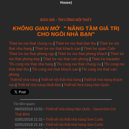
House)
BÁO GIÁ - THI CÔNG NỘI THẤT
KHÔNG GIAN MỞ
" NÂNG TẦM GIÁ TRỊ
CHO NGÔI NHÀ BẠN"
Thiet ke noi that chung cu
|
Thiet ke noi that biet thu
|
Thiet ke noi
that nha hang
|
Thiet ke noi that khach san
|
Thiet ke quan Cafe
Thiet ke noi that phong ngu
|
Thiet ke noi that phong khach
|
Thiet ke
noi that phong bep
|
Thiet ke noi that van phong
|
Thiet ke karaoke
Thi cong noi that nha hang
|
Thi cong noi that chung cu
|
Thi cong noi
that biet thu
|
Thi cong noi that khach san
|
Thi cong noi that van
phong
Thiết kế nhà hàng
|
Thiết kế nội thất nhà hàng
|
Thiết kế nhà hàng khách
sạn
|
Thiết kế nhà hàng Nhật Bản
|
Thiết kế Nhà hàng Hàn Quốc
Tin liên quan:
06/03/2018 10:02
-
Thiết kế nhà hàng Hàn Quốc - Seoul Kim Chi
Thái Bình
02/01/2018 21:32
-
Thiết kế nội thất nhà hàng Sơn Cước
02/01/2018 21:18
-
Thiết kế nội thất nhà hàng Sơn Cước