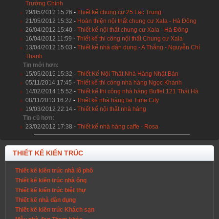
Trường Chinh
29/05/2012 15:26
-
Thiết kế chung cư 25 Lạc Trung
21/05/2012 15:32
-
Hoàn thiện nội thất chung cư Xala - Hà Đông
26/04/2012 15:40
-
Thiết kế nội thất chung cư Xala - Hà Đông
16/04/2012 11:59
-
Thiết kế thi công nội thất Chung cư Xala
13/04/2012 15:03
-
Thiết kế nhà dân dụng - A Thắng - Nguyễn Chí
Thanh
Tin mới hơn:
15/05/2015 15:32
-
Thiết Kế Nội Thất Nhà Hàng Nhật Bản
05/11/2014 17:45
-
Thiết kế thi công nhà hàng Ngọc Khánh
14/02/2014 15:52
-
Thiết kế thi công nhà hàng Buffet 121 Thái Hà
08/11/2013 16:27
-
Thiết kế nhà hàng tại Time City
19/03/2012 22:14
-
Thiết kế nội thất nhà hàng
Tin cũ hơn:
23/02/2012 17:38
-
Thiết kế nhà hàng caffe - Rosa
THIẾT KẾ KIẾN TRÚC
Thiết kế kiến trúc nhà lô phố
Thiết kế kiến trúc nhà ống
Thiết kế kiến trúc biệt thự
Thiết kế nhà dân dụng
Thiết kế kiến trúc Khách sạn