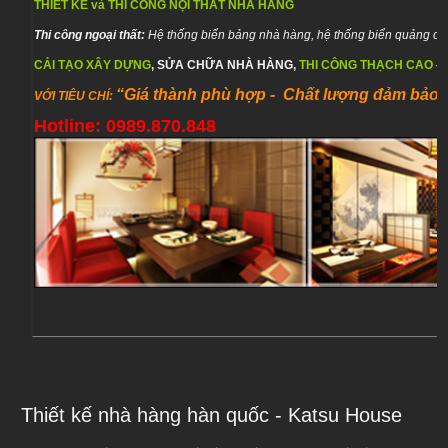
THIẾT KẾ và THI CÔNG NỘI THẤT NHÀ HÀNG
Thi công ngoại thất:
Hệ thống biển bảng nhà hàng, hệ thống biển quảng cáo
CẢI TẠO XÂY DỰNG
, SỬA CHỮA NHÀ HÀNG,
THI CÔNG THẠCH CAO
–
“Giá thành phù hợp - Chất lượng đảm bảo -
VỚI TIÊU CHÍ:
Hotline:
0989.870.848
Thiết kế nhà hàng hàn quốc - Katsu House