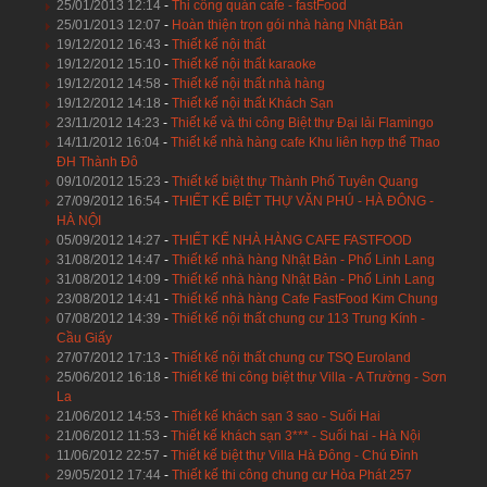
25/01/2013 12:14
-
Thi công quán cafe - fastFood
25/01/2013 12:07
-
Hoàn thiện trọn gói nhà hàng Nhật Bản
19/12/2012 16:43
-
Thiết kế nội thất
19/12/2012 15:10
-
Thiết kế nội thất karaoke
19/12/2012 14:58
-
Thiết kế nội thất nhà hàng
19/12/2012 14:18
-
Thiết kế nội thất Khách Sạn
23/11/2012 14:23
-
Thiết kế và thi công Biệt thự Đại lải Flamingo
14/11/2012 16:04
-
Thiết kế nhà hàng cafe Khu liên hợp thể Thao
ĐH Thành Đô
09/10/2012 15:23
-
Thiết kế biệt thự Thành Phố Tuyên Quang
27/09/2012 16:54
-
THIẾT KẾ BIỆT THỰ VĂN PHÚ - HÀ ĐÔNG -
HÀ NỘI
05/09/2012 14:27
-
THIẾT KẾ NHÀ HÀNG CAFE FASTFOOD
31/08/2012 14:47
-
Thiết kế nhà hàng Nhật Bản - Phố Linh Lang
31/08/2012 14:09
-
Thiết kế nhà hàng Nhật Bản - Phố Linh Lang
23/08/2012 14:41
-
Thiết kế nhà hàng Cafe FastFood Kim Chung
07/08/2012 14:39
-
Thiết kế nội thất chung cư 113 Trung Kính -
Cầu Giấy
27/07/2012 17:13
-
Thiết kế nội thất chung cư TSQ Euroland
25/06/2012 16:18
-
Thiết kế thi công biệt thự Villa - A Trường - Sơn
La
21/06/2012 14:53
-
Thiết kế khách sạn 3 sao - Suối Hai
21/06/2012 11:53
-
Thiết kế khách sạn 3*** - Suối hai - Hà Nội
11/06/2012 22:57
-
Thiết kế biệt thự Villa Hà Đông - Chú Đỉnh
29/05/2012 17:44
-
Thiết kế thi công chung cư Hòa Phát 257