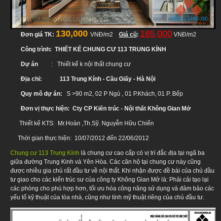
130,000
165,000
Đơn giá TK:
VNĐ/m2
Giá cũ
:
VNĐ/m2
Công trình:
THIẾT KẾ CHUNG CƯ 113 TRUNG KÍNH
Dự án
: Thiết kế k nội thất chung cư
Địa chỉ: 113 Trung Kính - Cầu Giấy - Hà Nội
Quy mô dự án:
S >90 m2, 02 P Ngủ , 01 P.Khách, 01 P. Bếp
Đơn vị thực hiện: Cty CP Kiến trúc - Nội thất Không Gian Mở
Thiết kế KTS: Mr.Hoàn ,Th.Sỹ. Nguyễn Hữu Chiến
Thời gian thực hiện: 10/07/2012 đến 22/06/2012
Chung cư 113 Trung Kính
là chung cư cao cấp có vị trí đắc địa tại ngã ba
giữa đường Trung Kinh và Yên Hòa. Các căn hộ tại chung cư này cũng
được nhiều gia chủ rất đầu tư về nội thất. Khi nhận được đề bài của chủ đầu
tư giao cho các kiến trúc sư của công ty Không Gian Mở là: Phải cải tạo lại
các phòng cho phù hợp hơn, tối ưu hóa công năng sử dụng và đảm bảo các
yếu tố kỹ thuật của tòa nhà, cũng như tính mỹ thuật riêng của chủ đầu tư.