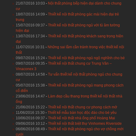
21/07/2016 10:03
-
Nội thất phòng bếp hiện đại dành cho chung
cư
18/07/2016 14:09
-
Thiết kế nội thất phòng gác mái hiện đại trẻ
trung
15/07/2016 09:37
-
Thiết kế nội thất phòng ngủ với tủ âm tường
hiện đại
13/07/2016 17:34
-
Thiết kế nội thất phòng khách sang trọng hiện
đại
11/07/2016 10:31
-
Những sai lầm cần tránh trong việc thiết kế nội
thất
09/07/2016 15:24
-
Thiết kế nội thất phòng ngủ ngộ nghĩnh cho bé
09/07/2016 09:35
-
Thiết kế nội thất chung cư Trung Văn –
Vinaconex 3
08/07/2016 14:58
-
Tư vấn thiết kế nội thất phòng ngủ cho chung
cư
05/07/2016 15:38
-
Thiết kế nội thất phòng ngủ mang phong cách
cổ điển
23/06/2016 14:47
-
Làm đẹp cầu thang trong thiết kế nội thất nhà
ống
21/06/2016 15:22
-
Thiết kế nội thất chung cư phong cách mở
11/06/2016 15:30
-
Thiết kế mẫu bàn học độc đáo cho bé yêu
10/06/2016 09:37
-
Thiết kế nội thất nhà ống phố Hoàng Mai
09/06/2016 10:12
-
Thiết kế nội thất biệt thự Vinhomes Riverside
06/06/2016 08:49
-
Thiết kế nội thất phòng ngủ cho vợ chồng mới
cưới