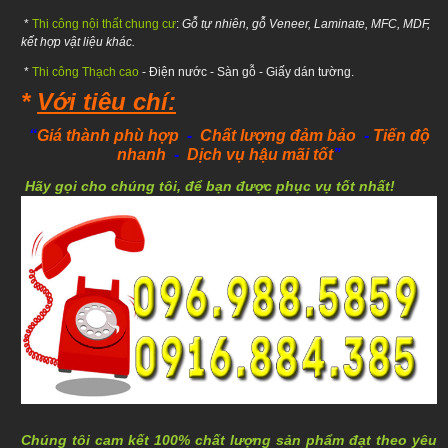
*
Thi công nội thất chung cư
:
Gỗ tự nhiên, gỗ Veneer, Laminate, MFC, MDF,
kết hợp vật liệu khác.
*
Thi công Thạch cao
- Điện nước - Sàn gỗ - Giấy dán tường.
*
Với tiêu chí:
“
Giá thành phù hợp
-
Chất lượng đảm bảo
-
Tiến độ
nhanh
-
Dịch vụ hậu mãi tốt
”
Hãy gọi cho chúng tôi, để bạn được phục vụ tốt nhất!
Chúng tôi cam kết 100% chất lượng sản phẩm đạt theo yêu