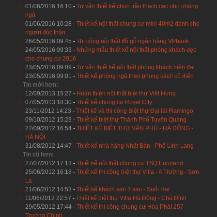
01/06/2016 16:10
-
Tư vấn thiết kế chọn trần thạch cao cho phòng
ngủ
01/06/2016 10:28
-
Thiết kế nội thất chung cư mini 40m2 dành cho
người độc thân
26/05/2016 09:45
-
Thi công nội thất đồ gỗ ngân hàng VPbank
24/05/2016 09:33
-
Những mẫu thiết kế nội thất phòng khách đẹp
cho chung cư 2016
23/05/2016 09:09
-
Tư vấn thiết kế nội thất phòng khách hiện đại
23/05/2016 09:01
-
Thiết kế phòng ngủ theo phong cách cổ điển
Tin mới hơn:
12/09/2013 15:27
-
Hoàn thiện nội thất biệt thự Việt Hưng
07/05/2013 18:30
-
Thiết kế chung cư Royal City
23/11/2012 14:23
-
Thiết kế và thi công Biệt thự Đại lải Flamingo
09/10/2012 15:23
-
Thiết kế biệt thự Thành Phố Tuyên Quang
27/09/2012 16:54
-
THIẾT KẾ BIỆT THỰ VĂN PHÚ - HÀ ĐÔNG -
HÀ NỘI
31/08/2012 14:47
-
Thiết kế nhà hàng Nhật Bản - Phố Linh Lang
Tin cũ hơn:
27/07/2012 17:13
-
Thiết kế nội thất chung cư TSQ Euroland
25/06/2012 16:18
-
Thiết kế thi công biệt thự Villa - A Trường - Sơn
La
21/06/2012 14:53
-
Thiết kế khách sạn 3 sao - Suối Hai
11/06/2012 22:57
-
Thiết kế biệt thự Villa Hà Đông - Chú Đỉnh
29/05/2012 17:44
-
Thiết kế thi công chung cư Hòa Phát 257
Trường Chinh