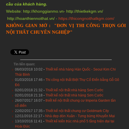
cầu của khách hàng.
Website:
http://khonggianmo.vn
-
http://thietkekgm.vn/
http://hoanthiennoithat.vn/
-
https://thicongnoithatkgm.com/
KHÔNG GIAN MỞ : "ĐƠN VỊ THI CÔNG TRỌN GÓI
NỘI THẤT CHUYÊN NGHIỆP"
Tin liên quan:
06/03/2018 10:02
-
Thiết kế nhà hàng Hàn Quốc - Seoul Kim Chi
Thái Bình
01/03/2018 17:46
-
Thi công nội thất Biệt Thự Cổ Điển bằng Gỗ Gõ
Đỏ
02/01/2018 21:32
-
Thiết kế nội thất nhà hàng Sơn Cước
02/01/2018 21:18
-
Thiết kế nội thất nhà hàng Sơn Cước
26/07/2017 16:07
-
thiết kế nội thất chung cư Imperia Garden tân
cổ điển
22/02/2017 17:35
-
Thiết kế nội thất chung cư Goldmark City
12/11/2016 22:17
-
Nhà đẹp đón Xuân - Tưng bừng Khuyến Mại
13/10/2016 11:41
-
Thiết kế kiến trúc nhà phố 5 tầng hiện đại tại
Hoài Đức