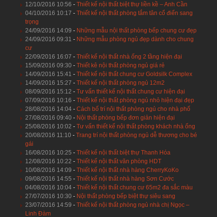
12/10/2016 10:56
-
Thiết kế nội thất biệt thự liền kề – Anh Cần
04/10/2016 10:17
-
Thiết kế nội thất phòng tắm tân cổ điển sang
trọng
24/09/2016 14:09
-
Những mẫu nội thất phòng bếp chung cư đẹp
24/09/2016 09:31
-
Những mẫu phòng ngủ đẹp dành cho chung
cư
22/09/2016 16:07
-
Thiết kế nội thất nhà ống 2 tầng hiện đại
15/09/2016 09:30
-
Thiết kê nội thất phòng ngủ giá rẻ
14/09/2016 15:41
-
Thiết kế nội thất chung cư Goldsilk Complex
14/09/2016 15:27
-
Thiết kế nội thất phòng ngủ 12m2
08/09/2016 15:12
-
Tư vấn thiết kế nội thất chung cư hiện đại
07/09/2016 10:16
-
Thiết kế nội thất phòng ngủ nhỏ hiện đại đẹp
28/08/2016 14:04
-
Cách bố trí nội thất phòng ngủ cho nhà phố
27/08/2016 09:40
-
Nội thất phòng bếp đơn giản hiện đại
25/08/2016 10:02
-
Tư vấn thiết kế nội thất phòng khách nhà ống
20/08/2016 11:10
-
Trang trí nội thất phòng ngủ dễ thương cho bé
gái
16/08/2016 10:25
-
Thiết kế nội thất biệt thự Thanh Hóa
12/08/2016 10:22
-
Thiết kế nội thất văn phòng HDT
10/08/2016 14:09
-
Thiết kế nội thất nhà hàng CherryKoKo
09/08/2016 14:55
-
Thiết kế nội thất nhà hàng Sơn Cước
04/08/2016 10:04
-
Thiết kế nội thất chung cư 65m2 đa sắc màu
27/07/2016 10:30
-
Nội thất phòng bếp biệt thự siêu sang
23/07/2016 14:59
-
Thiết kế nội thất phòng ngủ nhà chị Ngọc –
Linh Đàm