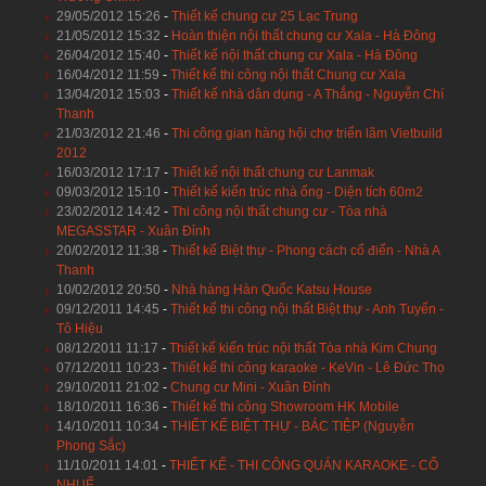
29/05/2012 15:26
-
Thiết kế chung cư 25 Lạc Trung
21/05/2012 15:32
-
Hoàn thiện nội thất chung cư Xala - Hà Đông
26/04/2012 15:40
-
Thiết kế nội thất chung cư Xala - Hà Đông
16/04/2012 11:59
-
Thiết kế thi công nội thất Chung cư Xala
13/04/2012 15:03
-
Thiết kế nhà dân dụng - A Thắng - Nguyễn Chí
Thanh
21/03/2012 21:46
-
Thi công gian hàng hội chợ triển lãm Vietbuild
2012
16/03/2012 17:17
-
Thiết kế nội thất chung cư Lanmak
09/03/2012 15:10
-
Thiết kế kiến trúc nhà ống - Diện tích 60m2
23/02/2012 14:42
-
Thi công nội thất chung cư - Tòa nhà
MEGASSTAR - Xuân Đỉnh
20/02/2012 11:38
-
Thiết kế Biệt thự - Phong cách cổ điển - Nhà A
Thanh
10/02/2012 20:50
-
Nhà hàng Hàn Quốc Katsu House
09/12/2011 14:45
-
Thiết kế thi công nội thất Biệt thự - Anh Tuyển -
Tô Hiệu
08/12/2011 11:17
-
Thiết kế kiến trúc nội thất Tòa nhà Kim Chung
07/12/2011 10:23
-
Thiết kế thi công karaoke - KeVin - Lê Đức Thọ
29/10/2011 21:02
-
Chung cư Mini - Xuân Đỉnh
18/10/2011 16:36
-
Thiết kế thi công Showroom HK Mobile
14/10/2011 10:34
-
THIẾT KẾ BIỆT THỰ - BÁC TIỆP (Nguyễn
Phong Sắc)
11/10/2011 14:01
-
THIẾT KẾ - THI CÔNG QUÁN KARAOKE - CỔ
NHUẾ