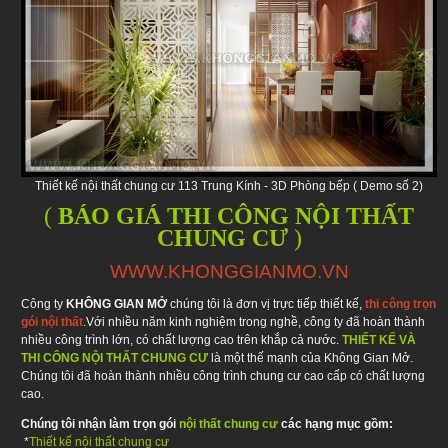
Thiết kế nội thất chung cư 113 Trung Kính - 3D Phòng bếp ( Demo số 2)
(
BÁO GIÁ THI CÔNG NỘI THẤT
CHUNG CƯ
)
WWW.KHONGGIANMO.VN
Công ty
KHÔNG GIAN MỞ
chúng tôi là đơn vị trực tiếp thiết kế,
thi công trọn
gói nội thất
.Với nhiều năm kinh nghiệm trong nghề, công ty đã hoàn thành
nhiều công trình lớn, có chất lượng cao trên khắp cả nước.
THIẾT KẾ VÀ
THI CÔNG NỘI THẤT CHUNG CƯ
là một thế mạnh của Không Gian Mở.
Chúng tôi đã hoàn thành nhiều công trình chung cư cao cấp có chất lượng
cao.
Chúng tôi nhận làm trọn gói
nội thất chung cư
các hạng mục gồm:
*
Thiết kế nội thất chung cư