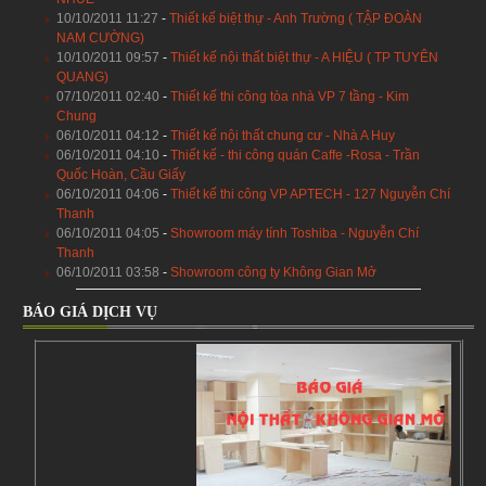
10/10/2011 11:27
-
Thiết kế biệt thự - Anh Trường ( TẬP ĐOÀN
NAM CƯỜNG)
10/10/2011 09:57
-
Thiết kế nội thất biệt thự - A HIỆU ( TP TUYÊN
QUANG)
07/10/2011 02:40
-
Thiết kế thi công tòa nhà VP 7 tầng - Kim
Chung
06/10/2011 04:12
-
Thiết kế nội thất chung cư - Nhà A Huy
06/10/2011 04:10
-
Thiết kế - thi công quán Caffe -Rosa - Trần
Quốc Hoàn, Cầu Giấy
06/10/2011 04:06
-
Thiết kế thi công VP APTECH - 127 Nguyễn Chí
Thanh
06/10/2011 04:05
-
Showroom máy tính Toshiba - Nguyễn Chí
Thanh
06/10/2011 03:58
-
Showroom công ty Không Gian Mở
BÁO GIÁ DỊCH VỤ