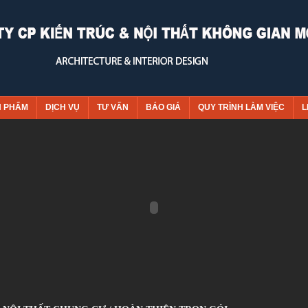
N PHẨM
DỊCH VỤ
TƯ VẤN
BÁO GIÁ
QUY TRÌNH LÀM VIỆC
L