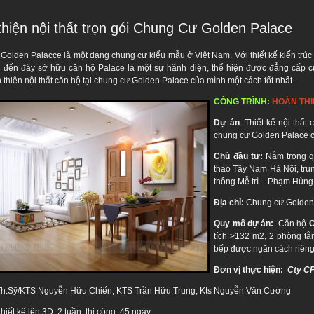
hiện nội thất trọn gói Chung Cư Golden Palace
olden Palacce là một dạng chung cư kiểu mẫu ở Việt Nam. Với thiết kế kiến trúc rất
đến đây sở hữu căn hộ Palace là một sự hãnh diện, thể hiện được đẳng cấp c
thiện nội thất căn hộ tại chung cư Golden Palace của mình một cách tốt nhất.
CÔNG TRÌNH:
HOÀN THI
Dự án
: Thiết kế nội thất
chung cư Golden Palace c
Chủ đầu tư:
Nằm trong q
thao Tây Nam Hà Nội, trun
thông Mễ trì – Phạm Hùng
Địa chỉ:
Chung cư Golden
Quy mô dự án:
Căn hộ
C
tích >132 m2, 2 phòng tắ
bếp được ngăn cách riêng 
Đơn vị thực hiện:
Cty CP
 Th.Sỹ/KTS Nguyễn Hữu Chiến, KTS Trần Hữu Trung, Kts Nguyễn Văn Cường
thiết kế lên 3D: 2 tuần, thi công: 45 ngày