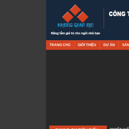
TRANG CHỦ
GIỚI THIỆU
DỰ ÁN
SẢ