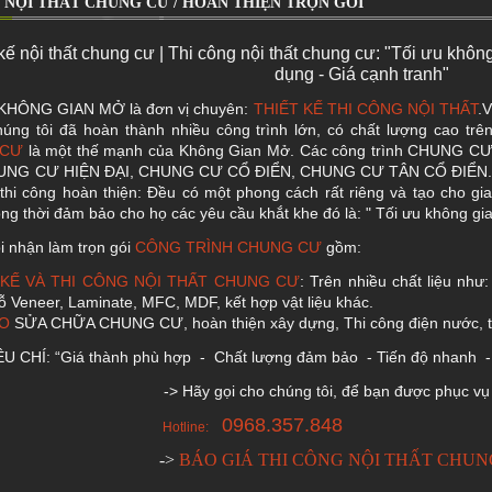
 NỘI THẤT CHUNG CƯ / HOÀN THIỆN TRỌN GÓI
kế nội thất chung cư | Thi công nội thất chung cư: "Tối ưu khôn
dụng - Giá cạnh tranh"
 KHÔNG GIAN MỞ là đơn vị chuyên:
THIẾT KẾ THI CÔNG NỘI THẤT
.
úng tôi đã hoàn thành nhiều công trình lớn, có chất lượng cao trê
 CƯ
là một thế mạnh của Không Gian Mở. Các công trình CHUNG CƯ đ
UNG CƯ HIỆN ĐẠI, CHUNG CƯ CỔ ĐIỂN, CHUNG CƯ TÂN CỔ ĐIỂN. Mỗ
, thi công hoàn thiện: Đều có một phong cách rất riêng và tạo cho g
ng thời đảm bảo cho họ các yêu cầu khắt khe đó là: " Tối ưu không gian
i nhận làm trọn gói
CÔNG TRÌNH CHUNG CƯ
gồm:
 KẾ VÀ THI CÔNG NỘI THẤT CHUNG CƯ
: Trên nhiều chất liệu nh
ỗ Veneer, Laminate, MFC, MDF, kết hợp vật liệu khác.
ẠO
SỬA CHỮA CHUNG CƯ, hoàn thiện xây dựng, Thi công điện nước, t
ÊU CHÍ: “Giá thành phù hợp - Chất lượng đảm bảo - Tiến độ nhanh - 
ãy gọi cho chúng tôi, để bạn được phục vụ (
0968.357.848
otline:
->
BÁO GIÁ THI CÔNG NỘI THẤT CHUN