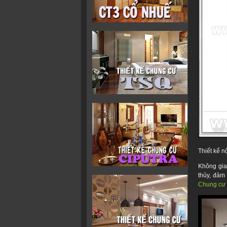
Thiết kế 
Không gian
thủy, đảm 
Chung cư 