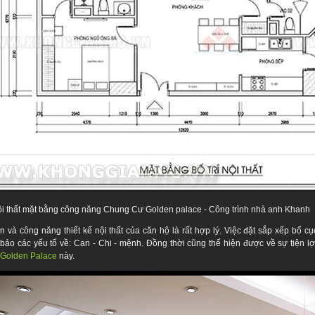
nội thất mặt bằng công năng Chung Cư Golden palace - Công trình nhà anh Khanh
 và công năng thiết kế nội thất của căn hộ là rất hợp lý. Việc đặt sắp xếp bố cụ
bảo các yếu tố về: Can - Chi - mệnh. Đồng thời cũng thể hiện được về sự tiện lợ
Golden Palace
này.