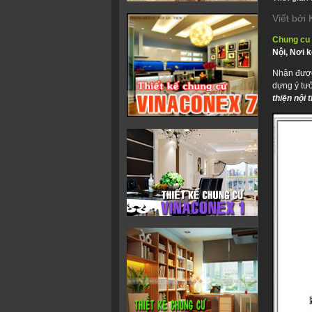
Viết bở
Chung cu
Nội, Nơi k
Nhận được
dựng ý tưở
thiện nội 