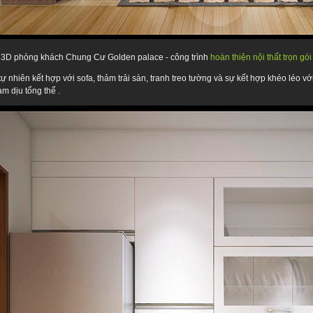
 3D phòng khách Chung Cư Golden palace - công trình
hoàn thiện nội thất trọn g
ự nhiên kết hợp với sofa, thảm trải sàn, tranh treo tường và sự kết hợp khéo léo vớ
àm dịu tổng thể .