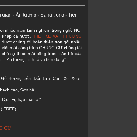
g gian - Ấn tượng - Sang trọng - Tiện
Với nhiều năm kinh nghiệm trong nghề NỘI
n khắp cả nước.
THIẾT KẾ VÀ THI CÔNG
ược chúng tôi hoàn thiện trọn gói nhiều
i một công trình CHUNG CƯ chúng tôi
ia chủ sự thoải mái sống trong căn hộ của
 - Ấn tượng, tinh tế và tiện dụng".
ư: Gỗ Hương, Sồi, Dổi, Lim, Căm Xe, Xoan
hạch cao, Sơn bả
Dịch vụ hậu mãi tốt”
 FREE)
G CƯ