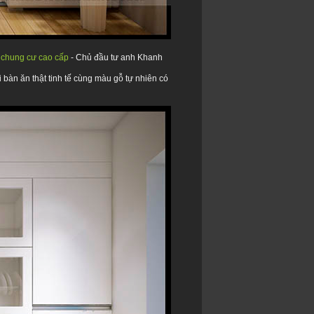
ói chung cư cao cấp
- Chủ đầu tư anh Khanh
i bàn ăn thật tinh tế cùng màu gỗ tự nhiên có