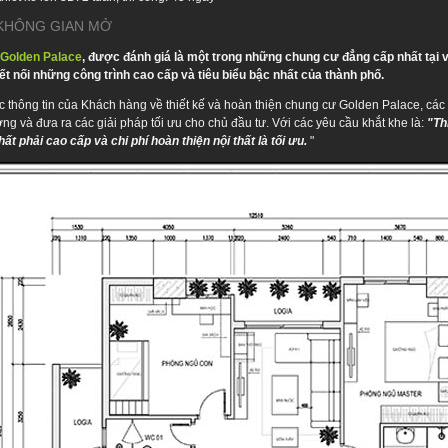
i KHÔNG GIAN MỞ
 Golden Palace
, được đánh giá là một trong những chung cư đẳng cấp nhất tại v
ết nối những công trình cao cấp và tiêu biểu bậc nhất của thành phố.
 thông tin của Khách hàng về thiết kế và hoàn thiện chung cư Golden Palace, cá
ng và đưa ra các giải pháp tối ưu cho chủ đầu tư. Với các yêu cầu khắt khe là:
"Th
thất phải cao cấp và chi phí hoàn thiện nội thất là tối ưu.
"