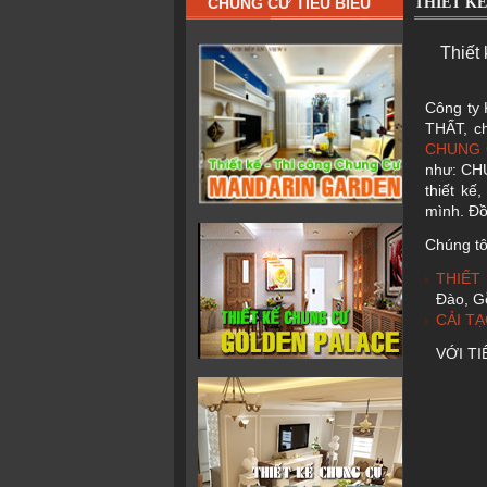
CHUNG CƯ TIÊU BIỂU
THIẾT KẾ
Thiết 
Công ty
THẤT, ch
CHUNG
như: CH
thiết kế
mình. Đồ
Chúng tô
THIẾT
Đào, G
CẢI T
VỚI TI
-> H
H