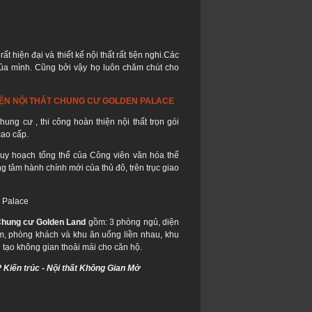
 hiện đại và thiết kế nội thất rất tiện nghi.Các
ủa mình. Cũng bởi vậy họ luôn chăm chút cho
ỆN NỘI THẤT CHUNG CƯ GOLDEN PALACE
 chung cư , thi công hoàn thiện nội thất trọn gói
ao cấp.
uy hoạch tổng thể của Công viên văn hóa thể
g tâm hành chính mới của thủ đô, trên trục giao
 Palace
hung cư Golden Land
gồm: 3 phòng ngủ, diện
m, phòng khách và khu ăn uống liền nhau, khu
tạo không gian thoải mái cho căn hộ.
 Kiến trúc - Nội thất Không Gian Mở